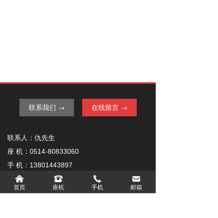
联系我们 →
在线留言 →
联系人：仇先生
座 机：0514-80833060
手 机：13801443897
낀
뀰
끅
낂
邮 箱：1203703352@qq.com
首页
座机
手机
邮箱
地 址：扬州市江都区小纪镇宗村凤凰西路24号