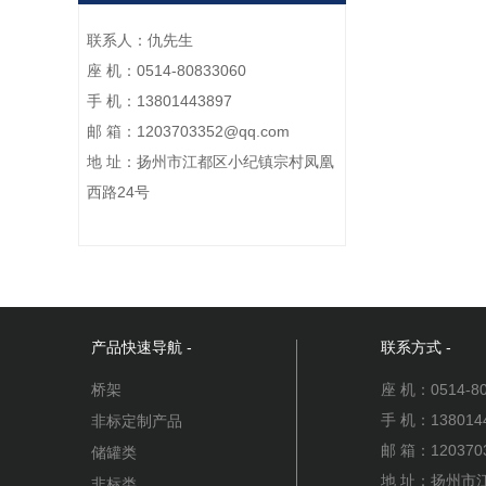
联系人：仇先生
座 机：0514-80833060
手 机：13801443897
邮 箱：1203703352@qq.com
地 址：扬州市江都区小纪镇宗村凤凰
西路24号
产品快速导航 -
联系方式 -
座 机：0514-80
桥架
手 机：138014
非标定制产品
邮 箱：120370
储罐类
地 址：扬州市
非标类