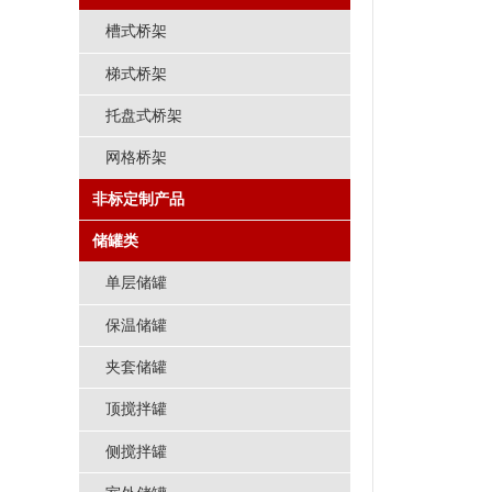
槽式桥架
梯式桥架
托盘式桥架
网格桥架
非标定制产品
储罐类
单层储罐
保温储罐
夹套储罐
顶搅拌罐
侧搅拌罐