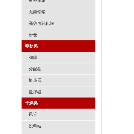
室外储罐
无菌储罐
高剪切乳化罐
粉仓
非标类
阀阵
分配盘
换热器
搅拌器
干燥类
风管
投料站