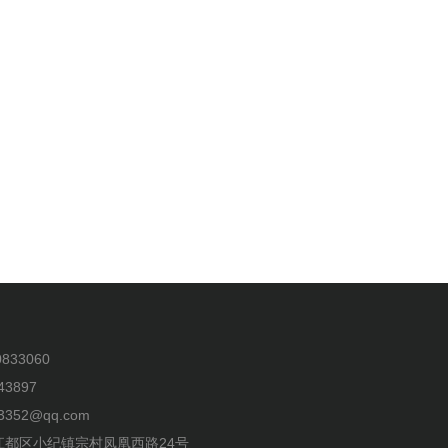
833060
43897
3352@qq.com
江都区小纪镇宗村凤凰西路24号